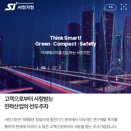
KR
Think Smart!
Think Smart!
Think Smart!
Think Smart!
Green · Compact · Safety
Green · Compact · Safety
Green · Compact · Safety
Green · Compact · Safety
미래에너지를 선도하는 서전기전
미래에너지를 선도하는 서전기전
미래에너지를 선도하는 서전기전
미래에너지를 선도하는 서전기전
/
/
/
/
03
03
03
03
04
04
04
04
SINCE
1988
고객으로부터 사랑받는
전력산업의 선두주자
서전기전은 1988년 창립이래 중전기기 분야에서 지속적인 연구개발 투자를
통하여
현재에 이르러 수 많은 고객으로부터의 사랑을 받는 우수기업입니다.