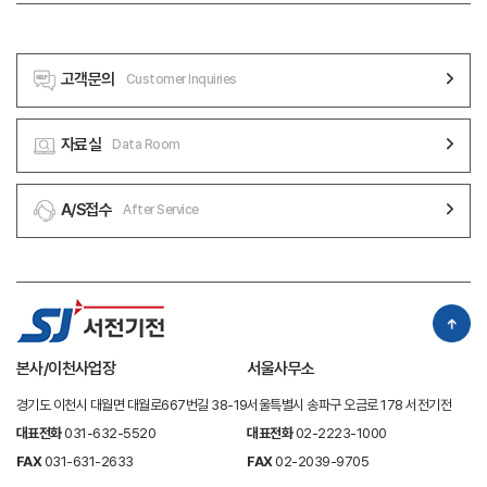
234. 선급금298,126,494 5. 선급비용1,652,258,019 6. 미수법
인세환급액18,058,970Ⅱ. 비유동부채10,206,970,1137. 재고자산4,228,
고객문의
Customer Inquiries
194,1331. 차입금9,500,000,000 2. 기타부채293,574,322Ⅱ. 비유동
자산32,099,599,8353. 기타장기종업원급여부채60,838,5331. 기타채
자료실
Data Room
권686,306,0004. 확정급여부채352,557,2582. 장기선급비용35,395,
537부 채 총 계31,961,322,3303. 기타포괄손익(공정가치측정금융자
산)1,135,809,600자 본 4. 사용권자산192,453,652Ⅰ. 자본금4,849,3
A/S접수
After Service
90,0005. 유형자산26,927,655,597Ⅱ. 자본잉여금4,753,764,3406.
투자부동산1,330,122,164Ⅲ. 이익잉여금21,872,345,6817. 무형자산185,
669,399 8. 이연법인세자산1,606,187,886자 본 총 계31,475,5
00,021자 산 총 계63,436,822,351자 본 및 부 채 총 계63,436,82
2,351위와 같이 공고함2025년 03월 27일대표이사 이상권 감사의
본사/이천사업장
서울사무소
견 : 위 재무상태표를 포함한 제33기 재무제표는 한국채택국제회계기준에
경기도 이천시 대월면 대월로667번길 38-19
서울특별시 송파구 오금로 178 서전기전
따라 중요성의 관점에서 공정하게 표시하고 있습니다.신한회계법인 대표이
대표전화
031-632-5520
대표전화
02-2223-1000
사 이상문
FAX
031-631-2633
FAX
02-2039-9705