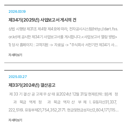
락처는 변경 사항 없습니다.※ 주차공간이 없으므로, 대중교통을 이용하여 주
시기 바라오며 자차 이용 시 인근 사설/공영 주차장을 이용해 주시기 바랍니
2026.03.19
다.
제34기(2025년) 사업보고서 게시의 건
상법 시행령 제31조 제4항 제4호에 따라, 전자공시시스템(http://dart.fss.
or.kr)에 공시한 제34기 사업보고서를 게시합니다.<사업보고서 열람 방법>
1) 당사 홈페이지 : 고객지원 -> 자료실 -> "주식회사 서전기전 제34기 사업
보고서" 2) 전자공시시스템 이용감사합니다.
자세히보기
2025.03.27
제33기(2024년) 결산공고
제 33 기 결 산 공 고재 무 상 태 표2024년 12월 31일 현재(단위: 원)계 정
과 목금 액계 정 과 목금 액자 산 부 채 Ⅰ. 유동자산31,337,
222,516Ⅰ. 유동부채21,754,352,2171. 현금및현금성자산2,804,171,1151.
매입채무9,900,778,425 2. 매출채권20,854,159,2532. 기타부채11,0
자세히보기
58,661,2693. 기타채권1,482,254,5323. 하자보수충당부채794,912,5