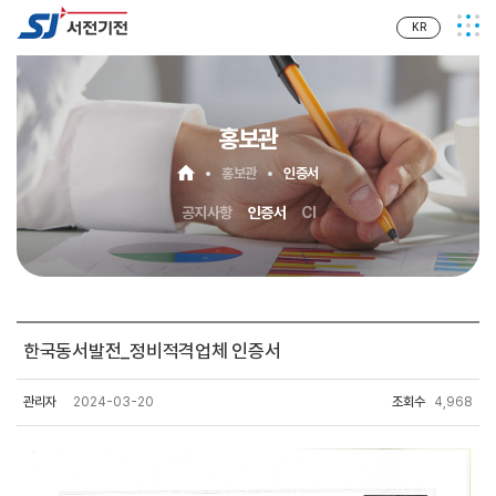
KR
홍보관
홍보관
인증서
공지사항
인증서
CI
한국동서발전_정비적격업체 인증서
관리자
2024-03-20
조회수
4,968